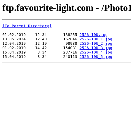
ftp.favourite-light.com - /Phot
[To Parent Directory]
01.02.2019    12:34       138255 
2526-10U.jpg
13.05.2024    12:40       162846 
2526-10U_1.jpg
12.04.2019    12:19        98938 
2526-10U_2.jpg
01.02.2019    14:42       154031 
2526-10U_3.jpg
15.04.2019     8:34       237716 
2526-10U_4.jpg
15.04.2019     8:34       240113 
2526-10U_5.jpg