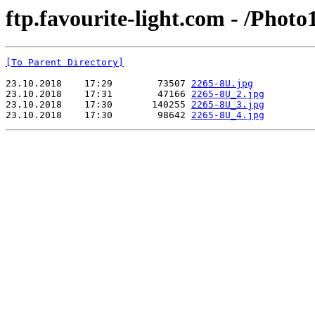
ftp.favourite-light.com - /Phot
[To Parent Directory]
23.10.2018    17:29        73507 
2265-8U.jpg
23.10.2018    17:31        47166 
2265-8U_2.jpg
23.10.2018    17:30       140255 
2265-8U_3.jpg
23.10.2018    17:30        98642 
2265-8U_4.jpg