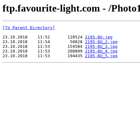
ftp.favourite-light.com - /Phot
[To Parent Directory]
23.10.2018    11:52       128524 
2195-8U.jpg
23.10.2018    11:54        50828 
2195-8U_2.jpg
23.10.2018    11:53       154584 
2195-8U_3.jpg
23.10.2018    11:53       200899 
2195-8U_4.jpg
23.10.2018    11:53       194435 
2195-8U_5.jpg