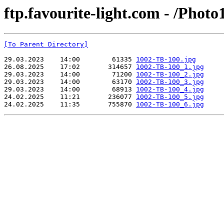
ftp.favourite-light.com - /Pho
[To Parent Directory]
29.03.2023    14:00        61335 
1002-TB-100.jpg
26.08.2025    17:02       314657 
1002-TB-100_1.jpg
29.03.2023    14:00        71200 
1002-TB-100_2.jpg
29.03.2023    14:00        63170 
1002-TB-100_3.jpg
29.03.2023    14:00        68913 
1002-TB-100_4.jpg
24.02.2025    11:21       236077 
1002-TB-100_5.jpg
24.02.2025    11:35       755870 
1002-TB-100_6.jpg