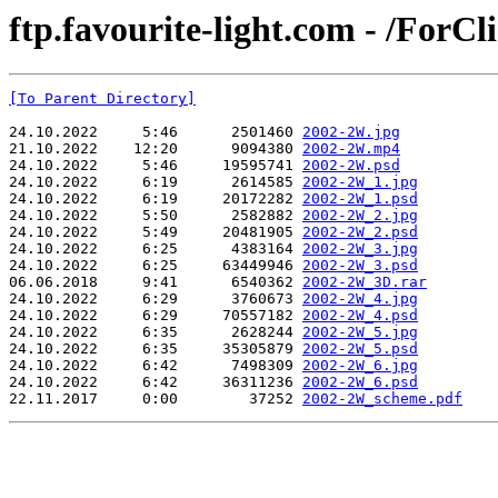
ftp.favourite-light.com - /ForC
[To Parent Directory]
24.10.2022     5:46      2501460 
2002-2W.jpg
21.10.2022    12:20      9094380 
2002-2W.mp4
24.10.2022     5:46     19595741 
2002-2W.psd
24.10.2022     6:19      2614585 
2002-2W_1.jpg
24.10.2022     6:19     20172282 
2002-2W_1.psd
24.10.2022     5:50      2582882 
2002-2W_2.jpg
24.10.2022     5:49     20481905 
2002-2W_2.psd
24.10.2022     6:25      4383164 
2002-2W_3.jpg
24.10.2022     6:25     63449946 
2002-2W_3.psd
06.06.2018     9:41      6540362 
2002-2W_3D.rar
24.10.2022     6:29      3760673 
2002-2W_4.jpg
24.10.2022     6:29     70557182 
2002-2W_4.psd
24.10.2022     6:35      2628244 
2002-2W_5.jpg
24.10.2022     6:35     35305879 
2002-2W_5.psd
24.10.2022     6:42      7498309 
2002-2W_6.jpg
24.10.2022     6:42     36311236 
2002-2W_6.psd
22.11.2017     0:00        37252 
2002-2W_scheme.pdf