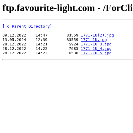
ftp.favourite-light.com - /ForCl
[To Parent Directory]
09.12.2022    14:47        83559 
1771-1U(2).jpg
13.05.2024    12:39        83559 
1771-1U.jpg
28.12.2022    14:21         5924 
1771-1U_3.jpg
28.12.2022    14:22         7685 
1771-1U_4.jpg
28.12.2022    14:23         6538 
1771-1U_5.jpg