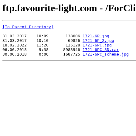
ftp.favourite-light.com - /ForCl
[To Parent Directory]
31.03.2017    10:09       138606 
1721-6P.jpg
31.03.2017    10:10        69826 
1721-6P_2.jpg
18.02.2022    11:20       125128 
1721-6PC.jpg
06.06.2018     9:38      8983946 
1721-6PC_3D.rar
30.06.2018     0:00      1687725 
1721-6PC_scheme.jpg